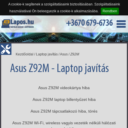
A cookie-k segítenek a szolgáltatásaink biztosításában. Szolgáltatásaink
használatával Ön beleegyezik a cookie-k alkalmazásába.
Rendben
+3670 679-6736
Kezdőoldal
/
Laptop javítás
/
Asus
/
Z92M
Asus Z92M - Laptop javítás
Asus Z92M videokártya hiba
Asus Z92M laptop billentyűzet hiba
Asus Z92M tápcsatlakozó hiba, törés
Asus Z92M Wi-Fi, wireless vagyis vezeték nélküli hálózati