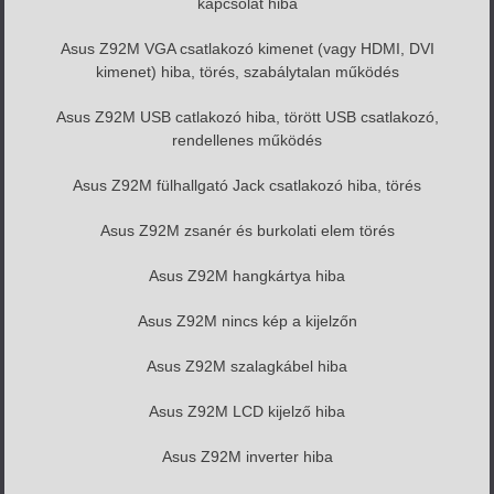
kapcsolat hiba
Asus Z92M VGA csatlakozó kimenet (vagy HDMI, DVI
kimenet) hiba, törés, szabálytalan működés
Asus Z92M USB catlakozó hiba, törött USB csatlakozó,
rendellenes működés
Asus Z92M fülhallgató Jack csatlakozó hiba, törés
Asus Z92M zsanér és burkolati elem törés
Asus Z92M hangkártya hiba
Asus Z92M nincs kép a kijelzőn
Asus Z92M szalagkábel hiba
Asus Z92M LCD kijelző hiba
Asus Z92M inverter hiba