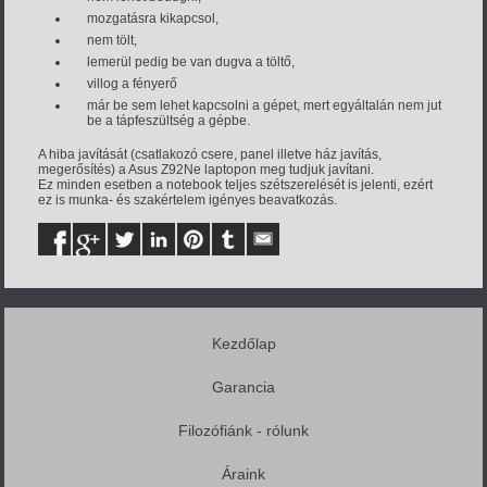
mozgatásra kikapcsol,
nem tölt,
lemerül pedig be van dugva a töltő,
villog a fényerő
már be sem lehet kapcsolni a gépet, mert egyáltalán nem jut
be a tápfeszültség a gépbe.
A hiba javítását (csatlakozó csere, panel illetve ház javítás,
megerősítés) a Asus Z92Ne laptopon meg tudjuk javítani.
Ez minden esetben a notebook teljes szétszerelését is jelenti, ezért
ez is munka- és szakértelem igényes beavatkozás.
Kezdőlap
Garancia
Filozófiánk - rólunk
Áraink