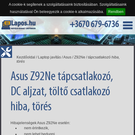
A cookie-k segítenek a szolgáltatásaink biztosításában. Szolgáltatásaink
használatával Ön beleegyezik a cookie-k alkalmazásába.
Rendben
+3670 679-6736
Kezdőoldal
/
Laptop javítás
/
Asus
/
Z92Ne
/
tápcsatlakozó hiba,
törés
Asus Z92Ne tápcsatlakozó,
DC aljzat, töltő csatlakozó
hiba, törés
Hibajelenségek Asus Z92Ne esetén:
nem érintkezik,
nem lehet bedugni,