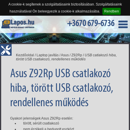
A cookie-k segítenek a szolgáltatásaink biztosításában. Szolgáltatásaink
használatával Ön beleegyezik a cookie-k alkalmazásába.
Rendben
+3670 679-6736
Kezdőoldal
/
Laptop javítás
/
Asus
/
Z92Rp
/
USB catlakozó hiba,
törött USB csatlakozó, rendellenes működés
Asus Z92Rp USB csatlakozó
hiba, törött USB csatlakozó,
rendellenes működés
Gyakori jelenségek Asus Z92Rp esetén:
törött, sérült csatlakozó
nem érzékeli a bedugott eszközt