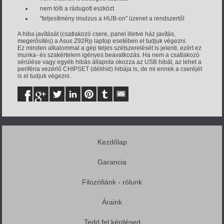
nem tölti a rádugott eszközt
"teljesítmény imulzus a HUB-on" üzenet a rendszertől
A hiba javítását (csatlakozó csere, panel illetve ház javítás,
megerősítés) a Asus Z92Rp laptop esetében el tudjuk végezni.
Ez minden alkalommal a gép teljes szétszerelését is jelenti, ezért ez
munka- és szakértelem igényes beavatkozás. Ha nem a csatlakozó
sérülése vagy egyéb hibás állapota okozza az USB hibát, az lehet a
periféria vezérlő CHIPSET (délihíd) hibája is, de mi ennek a cseréjét
is el tudjuk végezni.
Kezdőlap
Garancia
Filozófiánk - rólunk
Áraink
Tedd fel kérdésed