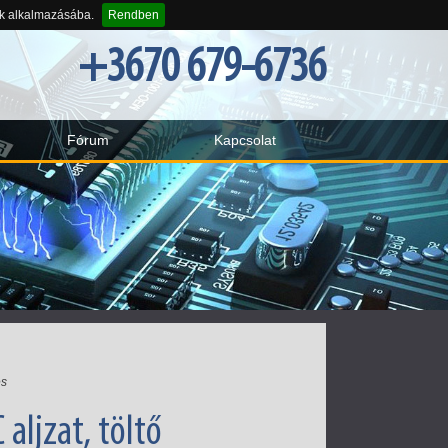
-k alkalmazásába.
Rendben
+3670 679-6736
Fórum
Kapcsolat
és
aljzat, töltő