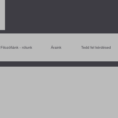
Filozófiánk - rólunk
Áraink
Tedd fel kérdésed