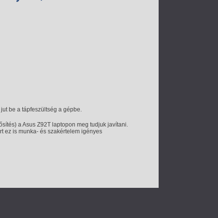
jut be a tápfeszültség a gépbe.
rősítés) a Asus Z92T laptopon meg tudjuk javítani.
ért ez is munka- és szakértelem igényes