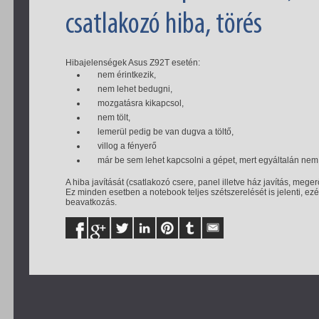
csatlakozó hiba, törés
Hibajelenségek Asus Z92T esetén:
nem érintkezik,
nem lehet bedugni,
mozgatásra kikapcsol,
nem tölt,
lemerül pedig be van dugva a töltő,
villog a fényerő
már be sem lehet kapcsolni a gépet, mert egyáltalán nem 
A hiba javítását (csatlakozó csere, panel illetve ház javítás, mege
Ez minden esetben a notebook teljes szétszerelését is jelenti, ez
beavatkozás.