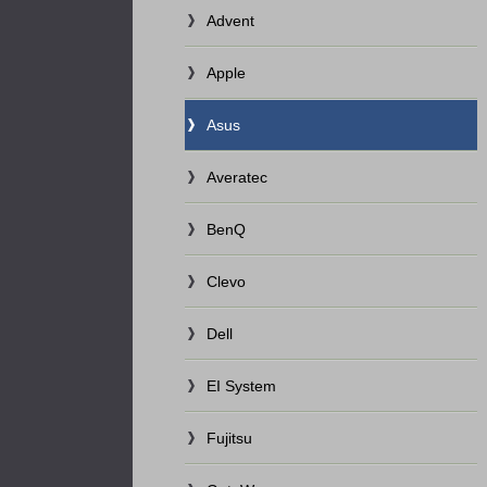
Advent
Apple
Asus
Averatec
BenQ
Clevo
Dell
EI System
Fujitsu