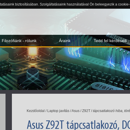
ltatásaink biztosításában. Szolgáltatásaink használatával Ön beleegyezik a cookie
Filozófiánk - rólunk
Áraink
Tedd fel kérdésed
Kezdőoldal
/
Laptop javítás
/
Asus
/
Z92T
/
tápcsatlakozó hiba, tör
Asus Z92T tápcsatlakozó, DC 