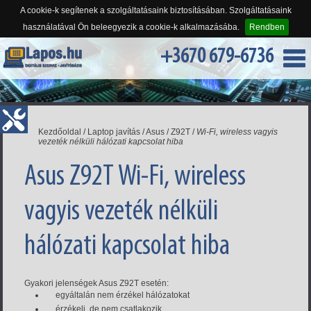
A cookie-k segítenek a szolgáltatásaink biztosításában. Szolgáltatásaink
használatával Ön beleegyezik a cookie-k alkalmazásába.
Rendben
+3670 679-6736
Kezdőoldal
/
Laptop javítás
/
Asus
/
Z92T
/
Wi-Fi, wireless vagyis
vezeték nélküli hálózati kapcsolat hiba
Asus Z92T Wi-Fi, wireless
vagyis vezeték nélküli
hálózati kapcsolat hiba
Gyakori jelenségek Asus Z92T esetén:
egyáltalán nem érzékel hálózatokat
érzékeli, de nem csatlakozik