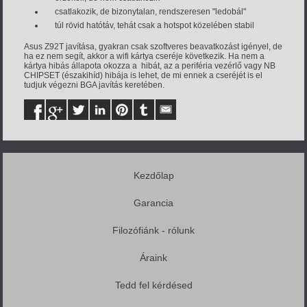
csatlakozik, de bizonytalan, rendszeresen "ledobál"
túl rövid hatótáv, tehát csak a hotspot közelében stabil
Asus Z92T javítása, gyakran csak szoftveres beavatkozást igényel, de
ha ez nem segít, akkor a wifi kártya cseréje következik. Ha nem a
kártya hibás állapota okozza a hibát, az a periféria vezérlő vagy NB
CHIPSET (északihíd) hibája is lehet, de mi ennek a cseréjét is el
tudjuk végezni BGA javítás keretében.
Kezdőlap
Garancia
Filozófiánk - rólunk
Áraink
Tedd fel kérdésed