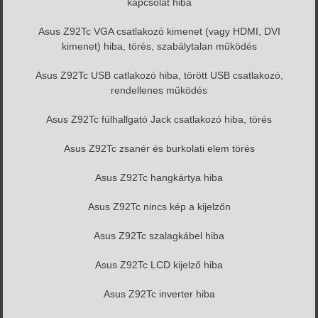
kapcsolat hiba
Asus Z92Tc VGA csatlakozó kimenet (vagy HDMI, DVI
kimenet) hiba, törés, szabálytalan működés
Asus Z92Tc USB catlakozó hiba, törött USB csatlakozó,
rendellenes működés
Asus Z92Tc fülhallgató Jack csatlakozó hiba, törés
Asus Z92Tc zsanér és burkolati elem törés
Asus Z92Tc hangkártya hiba
Asus Z92Tc nincs kép a kijelzőn
Asus Z92Tc szalagkábel hiba
Asus Z92Tc LCD kijelző hiba
Asus Z92Tc inverter hiba