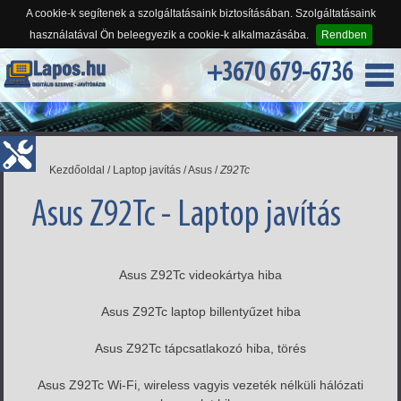
A cookie-k segítenek a szolgáltatásaink biztosításában. Szolgáltatásaink
használatával Ön beleegyezik a cookie-k alkalmazásába.
Rendben
+3670 679-6736
Kezdőoldal
/
Laptop javítás
/
Asus
/
Z92Tc
Asus Z92Tc - Laptop javítás
Asus Z92Tc videokártya hiba
Asus Z92Tc laptop billentyűzet hiba
Asus Z92Tc tápcsatlakozó hiba, törés
Asus Z92Tc Wi-Fi, wireless vagyis vezeték nélküli hálózati