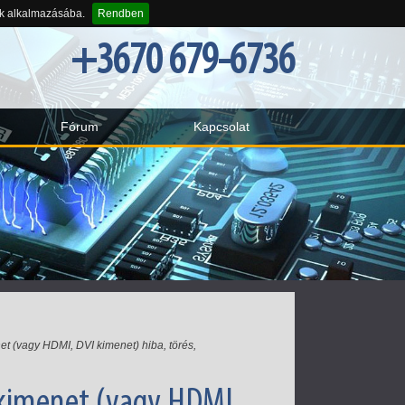
-k alkalmazásába.
Rendben
+3670 679-6736
Fórum
Kapcsolat
t (vagy HDMI, DVI kimenet) hiba, törés,
 kimenet (vagy HDMI,