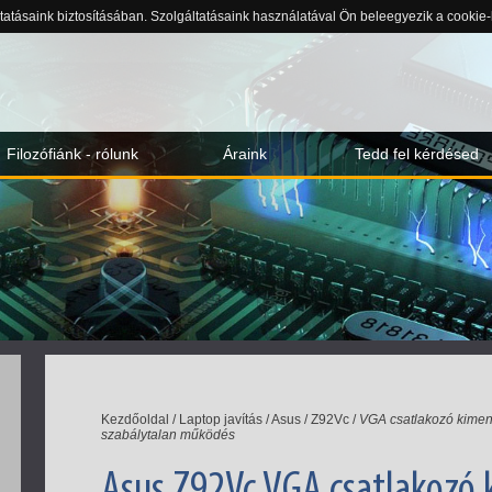
ltatásaink biztosításában. Szolgáltatásaink használatával Ön beleegyezik a cookie
Filozófiánk - rólunk
Áraink
Tedd fel kérdésed
Kezdőoldal
/
Laptop javítás
/
Asus
/
Z92Vc
/
VGA csatlakozó kimene
szabálytalan működés
Asus Z92Vc VGA csatlakozó