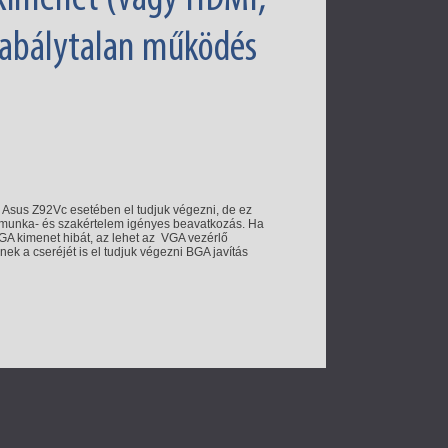
szabálytalan működés
s) Asus Z92Vc esetében el tudjuk végezni, de ez
ez munka- és szakértelem igényes beavatkozás. Ha
GA kimenet hibát, az lehet az VGA vezérlő
ek a cseréjét is el tudjuk végezni BGA javítás