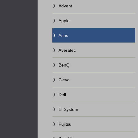
Advent
Apple
Asus
Averatec
BenQ
Clevo
Dell
EI System
Fujitsu