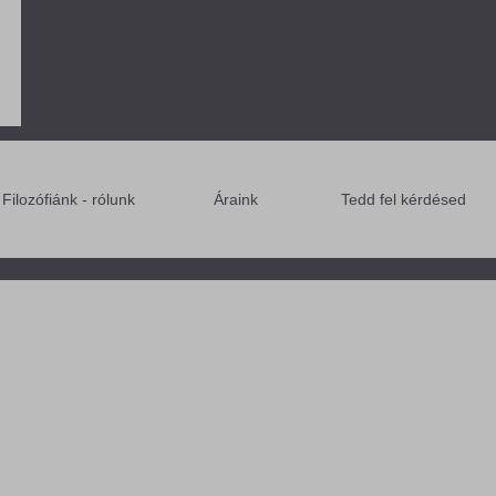
Filozófiánk - rólunk
Áraink
Tedd fel kérdésed