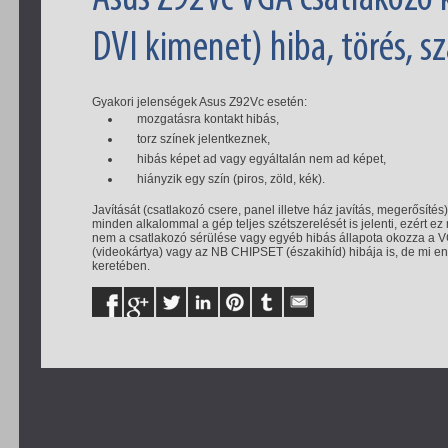
DVI kimenet) hiba, törés, 
Gyakori jelenségek Asus Z92Vc esetén:
mozgatásra kontakt hibás,
torz színek jelentkeznek,
hibás képet ad vagy egyáltalán nem ad képet,
hiányzik egy szín (piros, zöld, kék).
Javítását (csatlakozó csere, panel illetve ház javítás, megerősíté
minden alkalommal a gép teljes szétszerelését is jelenti, ezért 
nem a csatlakozó sérülése vagy egyéb hibás állapota okozza a V
(videokártya) vagy az NB CHIPSET (északihíd) hibája is, de mi enn
keretében.