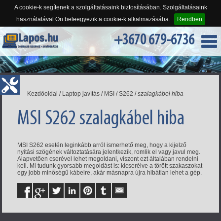
A cookie-k segítenek a szolgáltatásaink biztosításában. Szolgáltatásaink
használatával Ön beleegyezik a cookie-k alkalmazásába.
Rendben
+3670 679-6736
Kezdőoldal
/
Laptop javítás
/
MSI
/
S262
/
szalagkábel hiba
MSI S262 szalagkábel hiba
MSI S262 esetén leginkább arról ismerhető meg, hogy a kijelző
nyitási szögének változtatására jelentkezik, romlik el vagy javul meg.
Alapvetően cserével lehet megoldani, viszont ezt általában rendelni
kell. Mi tudunk gyorsabb megoldást is: kicserélve a törött szakaszokat
egy jobb minőségű kábelre, akár másnapra újra hibátlan lehet a gép.