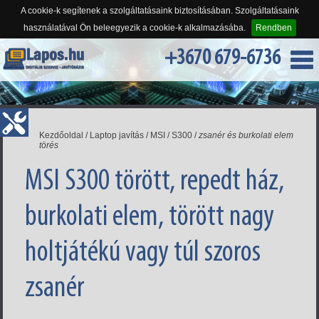
A cookie-k segítenek a szolgáltatásaink biztosításában. Szolgáltatásaink
használatával Ön beleegyezik a cookie-k alkalmazásába.
Rendben
+3670 679-6736
Kezdőoldal
/
Laptop javítás
/
MSI
/
S300
/
zsanér és burkolati elem
törés
MSI S300 törött, repedt ház,
burkolati elem, törött nagy
holtjátékú vagy túl szoros
zsanér