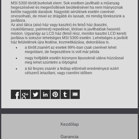
MSI S300 törött burkolati elem: Sok esetben javítható a műanyag
hegeszésével és megerősítések beültetésével ha nem hiányoznak
belőle nagyobb darabok. Nagyobb sérülések esetén cserével
orvosolható, de mivel ez drágább és lassab, mi mindig törekszünk a
javításra.
Az alsó tálca (alsó ház vagy kasztni) és felső ház (kasztni,
csuklótámasz, palmrest) repedései, törései is javíthatóak hasonló
módon. Ugyanígy az LCD ház (felső rész, monitor kasztni LCD keret)
javítása is sokszor lehetséges MSI S300 esetén. Lehetséges a javított
ház felületének újra festése, kozmetikázása, dekorálása is.
a törött zsanért az esetek 99%-ban csak cserével lehet
megoldani, de hegesztésre is volt már példa
nagy holtjáték esetén bizonyos tipusoknál utána húzzással
meg lehet szüntetni a lötyögést
a túl feszes zsanér a fedlap eltörését eredményezi ezért
célszerű lelazítani, vagy cserélni időben
Kezdőlap
Garancia