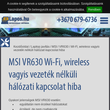
A cookie-k segítenek a szolgáltatásaink biztosításában. Szolgáltatásaink
használatával Ön beleegyezik a cookie-k alkalmazásába.
Rendben
+3670 679-6736
Kezdőoldal
/
Laptop javítás
/
MSI
/
VR630
/
Wi-Fi, wireless vagyis
vezeték nélküli hálózati kapcsolat hiba
MSI VR630 Wi-Fi, wireless
vagyis vezeték nélküli
hálózati kapcsolat hiba
Gyakori jelenségek MSI VR630 esetén:
egyáltalán nem érzékel hálózatokat
érzékeli, de nem csatlakozik