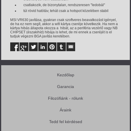
csatlakozik, de bizonytalan, rendszeresen "ledobál"
túl rövid hatótáv, tehát csak a hotspot közelében stabil
MSI VR630 javítása, gyakran csak szoftveres beavatkozást igényel,
de ha ez nem segít, akkor a wifi kártya cseréje következik. Ha nem a
kártya hibás állapota okozza a hibát, az a periféria vezérlő vagy NB
CHIPSET (északihíd) hibája is lehet, de mi ennek a cseréjét is el
tudjuk végezni BGA javítás keretében.
Kezdőlap
Garancia
Filozófiánk - rólunk
Áraink
Tedd fel kérdésed