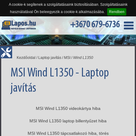
A cookie-k segítenek a szolgáltatásaink biztosításában. Szolgáltatásaink
használatával Ön beleegyezik a cookie-k alkalmazásába.
Rendben
+3670 679-6736
Kezdőoldal
/
Laptop javítás
/
MSI
/
Wind L1350
MSI Wind L1350 - Laptop
javítás
MSI Wind L1350 videokártya hiba
MSI Wind L1350 laptop billentyűzet hiba
MSI Wind L1350 tápcsatlakozó hiba, törés