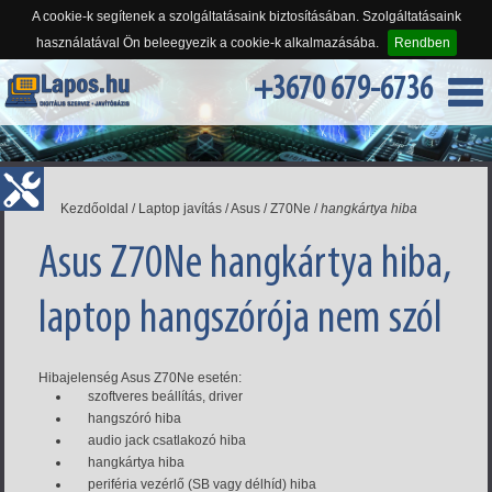
A cookie-k segítenek a szolgáltatásaink biztosításában. Szolgáltatásaink
használatával Ön beleegyezik a cookie-k alkalmazásába.
Rendben
+3670 679-6736
Kezdőoldal
/
Laptop javítás
/
Asus
/
Z70Ne
/
hangkártya hiba
Asus Z70Ne hangkártya hiba,
laptop hangszórója nem szól
Hibajelenség Asus Z70Ne esetén:
szoftveres beállítás, driver
hangszóró hiba
audio jack csatlakozó hiba
hangkártya hiba
periféria vezérlő (SB vagy délhíd) hiba