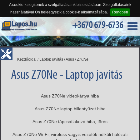
A cookie-k segítenek a szolgáltatásaink biztosításában. Szolgáltatásaink
használatával Ön beleegyezik a cookie-k alkalmazásába.
Rendben
+3670 679-6736
Kezdőoldal
/
Laptop javítás
/
Asus
/
Z70Ne
Asus Z70Ne - Laptop javítás
Asus Z70Ne videokártya hiba
Asus Z70Ne laptop billentyűzet hiba
Asus Z70Ne tápcsatlakozó hiba, törés
Asus Z70Ne Wi-Fi, wireless vagyis vezeték nélküli hálózati