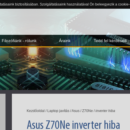
ltatásaink biztosításában. Szolgáltatásaink használatával Ön beleegyezik a cookie
Filozófiánk - rólunk
Áraink
Tedd fel kérdésed
Kezdőoldal
/
Laptop javítás
/
Asus
/
Z70Ne
/
inverter hiba
Asus Z70Ne inverter hiba