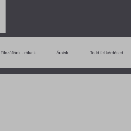
Filozófiánk - rólunk
Áraink
Tedd fel kérdésed