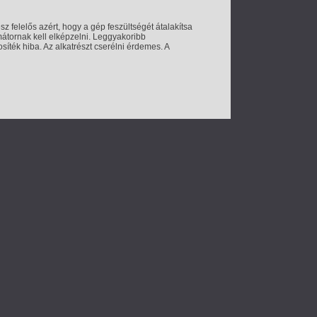
felelős azért, hogy a gép feszültségét átalakítsa
mátornak kell elképzelni. Leggyakoribb
ték hiba. Az alkatrészt cserélni érdemes. A