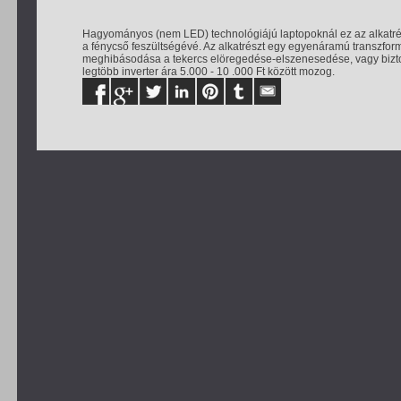
Hagyományos (nem LED) technológiájú laptopoknál ez az alkatrész 
a fénycső feszültségévé. Az alkatrészt egy egyenáramú transzfor
meghibásodása a tekercs elöregedése-elszenesedése, vagy biztosí
legtöbb inverter ára 5.000 - 10 .000 Ft között mozog.