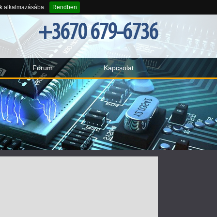
-k alkalmazásába.
Rendben
+3670 679-6736
Fórum
Kapcsolat