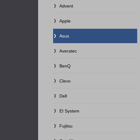
Advent
Apple
Asus
Averatec
BenQ
Clevo
Dell
EI System
Fujitsu