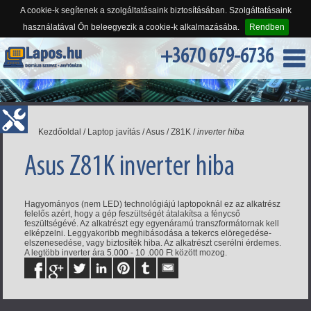
A cookie-k segítenek a szolgáltatásaink biztosításában. Szolgáltatásaink
használatával Ön beleegyezik a cookie-k alkalmazásába.
Rendben
+3670 679-6736
Kezdőoldal
/
Laptop javítás
/
Asus
/
Z81K
/
inverter hiba
Asus Z81K inverter hiba
Hagyományos (nem LED) technológiájú laptopoknál ez az alkatrész
felelős azért, hogy a gép feszültségét átalakítsa a fénycső
feszültségévé. Az alkatrészt egy egyenáramú transzformátornak kell
elképzelni. Leggyakoribb meghibásodása a tekercs elöregedése-
elszenesedése, vagy biztosíték hiba. Az alkatrészt cserélni érdemes.
A legtöbb inverter ára 5.000 - 10 .000 Ft között mozog.