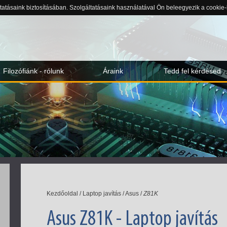
ltatásaink biztosításában. Szolgáltatásaink használatával Ön beleegyezik a cookie
Filozófiánk - rólunk
Áraink
Tedd fel kérdésed
Kezdőoldal
/
Laptop javítás
/
Asus
/
Z81K
Asus Z81K - Laptop javítás