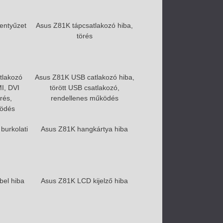
lentyűzet
Asus Z81K tápcsatlakozó hiba,
törés
tlakozó
Asus Z81K USB catlakozó hiba,
I, DVI
törött USB csatlakozó,
rés,
rendellenes működés
ködés
burkolati
Asus Z81K hangkártya hiba
bel hiba
Asus Z81K LCD kijelző hiba