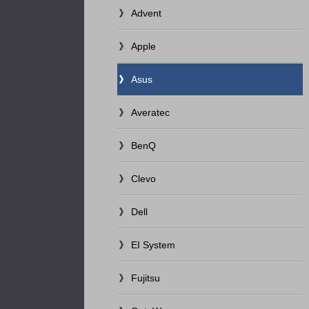
Advent
Apple
Asus
Averatec
BenQ
Clevo
Dell
EI System
Fujitsu