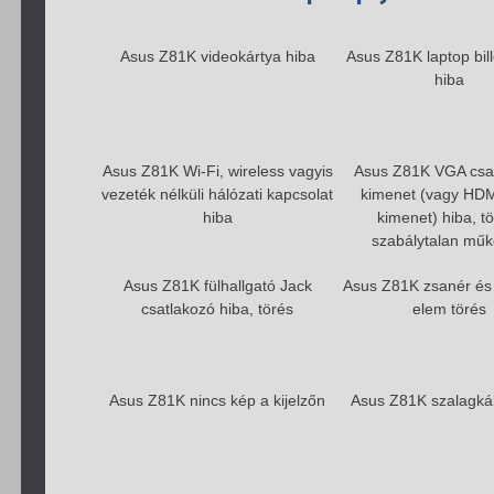
Asus Z81K videokártya hiba
Asus Z81K laptop bil
hiba
Asus Z81K Wi-Fi, wireless vagyis
Asus Z81K VGA csa
vezeték nélküli hálózati kapcsolat
kimenet (vagy HDM
hiba
kimenet) hiba, tö
szabálytalan mű
Asus Z81K fülhallgató Jack
Asus Z81K zsanér és 
csatlakozó hiba, törés
elem törés
Asus Z81K nincs kép a kijelzőn
Asus Z81K szalagká