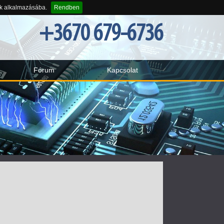
-k alkalmazásába.
Rendben
+3670 679-6736
Fórum
Kapcsolat