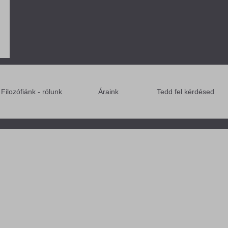
Filozófiánk - rólunk
Áraink
Tedd fel kérdésed