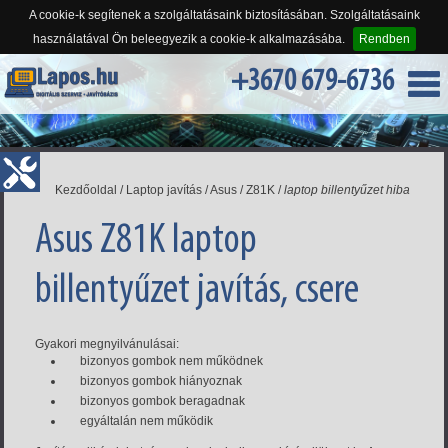
A cookie-k segítenek a szolgáltatásaink biztosításában. Szolgáltatásaink
használatával Ön beleegyezik a cookie-k alkalmazásába.
Rendben
+3670 679-6736
Kezdőoldal
/
Laptop javítás
/
Asus
/
Z81K
/
laptop billentyűzet hiba
Asus Z81K laptop
billentyűzet javítás, csere
Gyakori megnyilvánulásai:
bizonyos gombok nem működnek
bizonyos gombok hiányoznak
bizonyos gombok beragadnak
egyáltalán nem működik