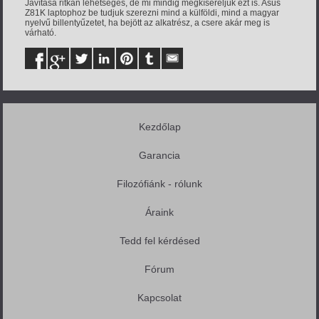
Javítása ritkán lehetséges, de mi mindig megkíséreljük ezt is. Asus
Z81K laptophoz be tudjuk szerezni mind a külföldi, mind a magyar
nyelvű billentyűzetet, ha bejött az alkatrész, a csere akár meg is
várható.
Kezdőlap
Garancia
Filozófiánk - rólunk
Áraink
Tedd fel kérdésed
Fórum
Kapcsolat