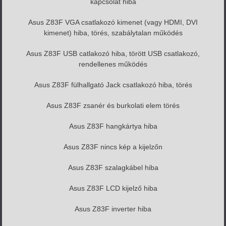
kapcsolat hiba
Asus Z83F VGA csatlakozó kimenet (vagy HDMI, DVI
kimenet) hiba, törés, szabálytalan működés
Asus Z83F USB catlakozó hiba, törött USB csatlakozó,
rendellenes működés
Asus Z83F fülhallgató Jack csatlakozó hiba, törés
Asus Z83F zsanér és burkolati elem törés
Asus Z83F hangkártya hiba
Asus Z83F nincs kép a kijelzőn
Asus Z83F szalagkábel hiba
Asus Z83F LCD kijelző hiba
Asus Z83F inverter hiba