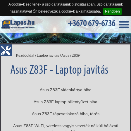
A cookie-k segítenek a szolgáltatásaink biztosításában. Szolgáltatásaink
használatával Ön beleegyezik a cookie-k alkalmazásába.
Rendben
+3670 679-6736
Kezdőoldal
/
Laptop javítás
/
Asus
/
Z83F
Asus Z83F - Laptop javítás
Asus Z83F videokártya hiba
Asus Z83F laptop billentyűzet hiba
Asus Z83F tápcsatlakozó hiba, törés
Asus Z83F Wi-Fi, wireless vagyis vezeték nélküli hálózati