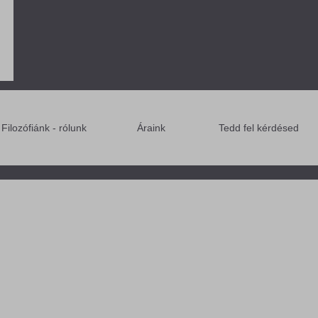
Filozófiánk - rólunk
Áraink
Tedd fel kérdésed