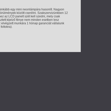
Leginkább egy mini neonlámpára hasonlít. Nagyon
 körülmények között cserélni. Szakszervizünkben 12
hez az LCD panelt szét kell szedni, mely csak
ztett kijelző fénye nem minden esetben lesz
Az elvégzett munkára 1 hónap garanciát vállalunk
foltokra).