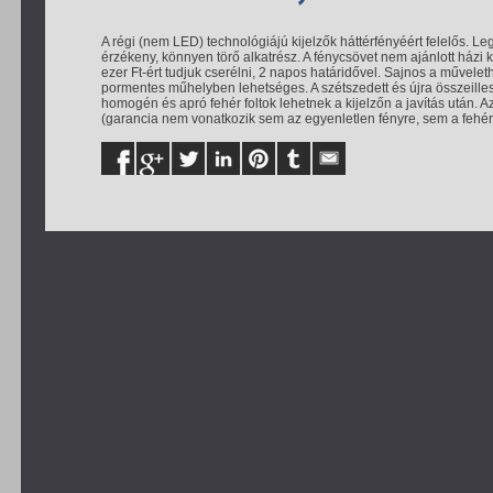
A régi (nem LED) technológiájú kijelzők háttérfényéért felelős. 
érzékeny, könnyen törő alkatrész. A fénycsövet nem ajánlott házi
ezer Ft-ért tudjuk cserélni, 2 napos határidővel. Sajnos a művelet
pormentes műhelyben lehetséges. A szétszedett és újra összeilles
homogén és apró fehér foltok lehetnek a kijelzőn a javítás után. 
(garancia nem vonatkozik sem az egyenletlen fényre, sem a fehér 