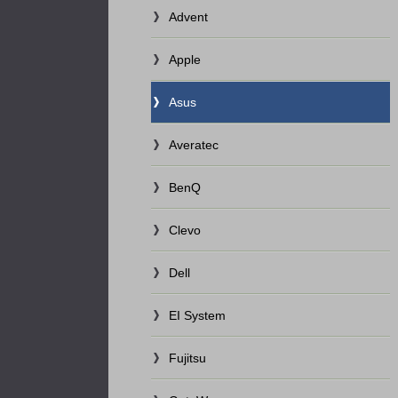
Advent
Apple
Asus
Averatec
BenQ
Clevo
Dell
EI System
Fujitsu