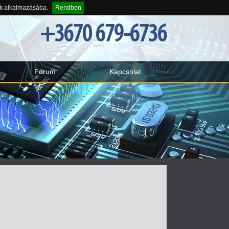
-k alkalmazásába.
Rendben
+3670 679-6736
Fórum
Kapcsolat