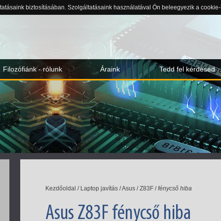
ltatásaink biztosításában. Szolgáltatásaink használatával Ön beleegyezik a cookie
Filozófiánk - rólunk
Áraink
Tedd fel kérdésed
Kezdőoldal
/
Laptop javítás
/
Asus
/
Z83F
/
fénycső hiba
Asus Z83F fénycső hiba